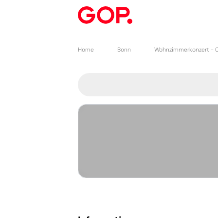
Home
Bonn
Wohnzimmerkonzert -
0
0 Plätze aus
0 Plätze ausgewählt