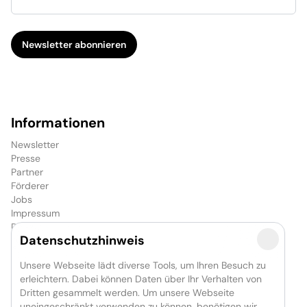
Newsletter abonnieren
Informationen
Newsletter
Presse
Partner
Förderer
Jobs
Impressum
Datenschutzerklärung
Datenschutzhinweis
Cookie-Einstellungen
Unsere Webseite lädt diverse Tools, um Ihren Besuch zu
erleichtern. Dabei können Daten über Ihr Verhalten von
Das Unternehmen
Dritten gesammelt werden. Um unsere Webseite
GOP Entertainment-Group
uneingeschränkt verwenden zu können, benötigen wir