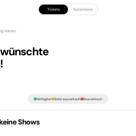
Tickets
Gutscheine
ng wählen
gewünschte
!
Verfügbar
Bald ausverkauft
Ausverkauft
 keine Shows