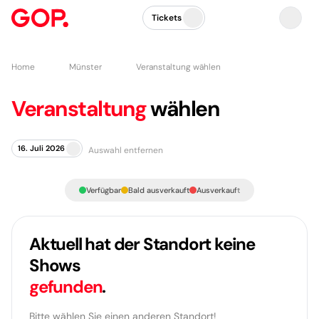
Tickets
Home
Münster
Veranstaltung wählen
Veranstaltung
wählen
16. Juli 2026
Auswahl entfernen
Verfügbar
Bald ausverkauft
Ausverkauft
Aktuell hat der Standort keine
Shows
gefunden
.
Bitte wählen Sie einen anderen Standort!