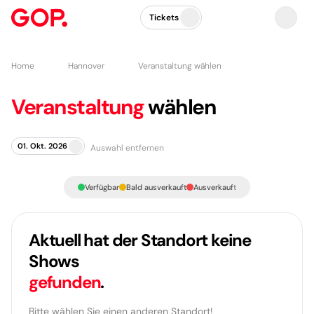
Tickets
Home
Hannover
Veranstaltung wählen
Veranstaltung
wählen
01. Okt. 2026
Auswahl entfernen
Verfügbar
Bald ausverkauft
Ausverkauft
Aktuell hat der Standort keine
Shows
gefunden
.
Bitte wählen Sie einen anderen Standort!