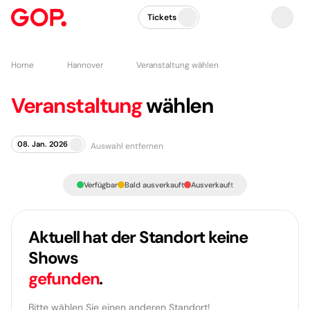
Tickets
Home
Hannover
Veranstaltung wählen
Veranstaltung
wählen
08. Jan. 2026
Auswahl entfernen
Verfügbar
Bald ausverkauft
Ausverkauft
Aktuell hat der Standort keine
Shows
gefunden
.
Bitte wählen Sie einen anderen Standort!