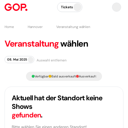
Tickets
Home
Hannover
Veranstaltung wählen
Veranstaltung
wählen
08. Mai 2025
Auswahl entfernen
Verfügbar
Bald ausverkauft
Ausverkauft
Aktuell hat der Standort keine
Shows
gefunden
.
Bitte wählen Sie einen anderen Standort!