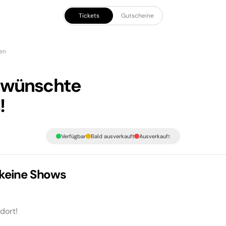
Tickets
Gutscheine
len
gewünschte
!
Verfügbar
Bald ausverkauft
Ausverkauft
 keine Shows
dort!