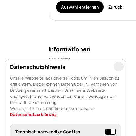
Auswahl entfernen
Zurück
Informationen
Newsletter
Presse
Datenschutzhinweis
Partner
Förderer
Unsere Webseite lädt diverse Tools, um Ihren Besuch zu
Jobs
erleichtern. Dabei können Daten über Ihr Verhalten von
Dritten gesammelt werden. Um unsere Webseite
uneingeschränkt verwenden zu können, benötigen wir
hierfür Ihre Zustimmung.
Weitere Informationen finden Sie in unserer
Datenschutzerklärung
.
Technisch notwendige Cookies