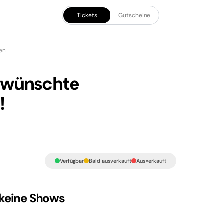
Tickets
Gutscheine
len
gewünschte
!
Verfügbar
Bald ausverkauft
Ausverkauft
 keine Shows