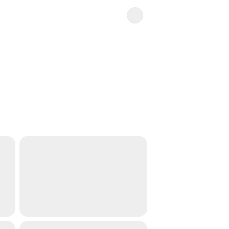
-----