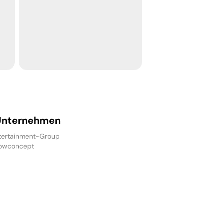
-----
Unternehmen
ertainment-Group
owconcept