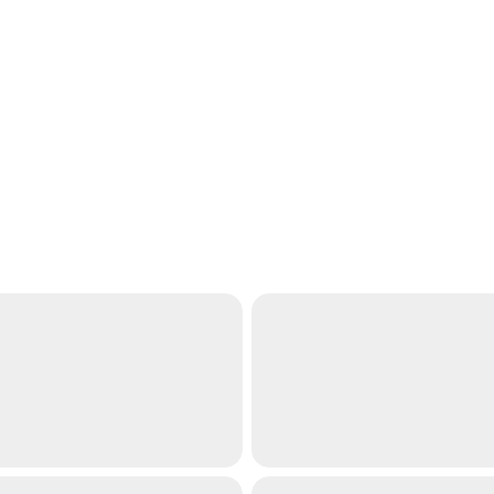
-----
-----